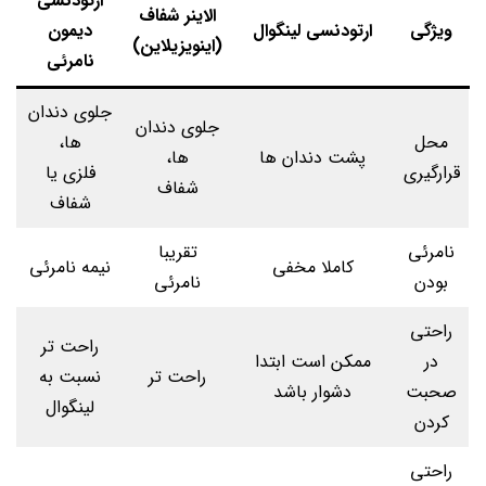
ارتودنسی
الاینر شفاف
ویژگی
ارتودنسی لینگوال
دیمون
(اینویزیلاین)
نامرئی
جلوی دندان
جلوی دندان
محل
ها،
پشت دندان ها
ها،
قرارگیری
فلزی یا
شفاف
شفاف
نامرئی
تقریبا
کاملا مخفی
نیمه نامرئی
بودن
نامرئی
راحتی
راحت تر
در
ممکن است ابتدا
راحت تر
نسبت به
صحبت
دشوار باشد
لینگوال
کردن
راحتی