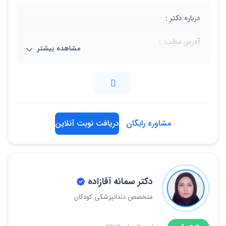
درباره دکتر :
آدرس مطب: :
مشاهده بیشتر
کرج، فلکه اول گوهردشت، برج نیکا مال، طبقه ۶ ، واحد ۸ و
۹
02634259640
مشاوره رایگان
دریافت نوبت آنلاین
دکتر سمانه آقازاده
متخصص دندانپزشکی کودکان