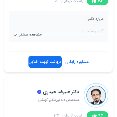
4.3
رضایت کاربران
(321)
درباره دکتر :
آدرس مطب: :
مشاهده بیشتر
گلشهر، خ کتویی زاده، دانشکده دندانپزشکی البرز
tel:02634259640
مشاوره رایگان
دریافت نوبت آنلاین
دکتر علیرضا حیدری
متخصص دندانپزشکی کودکان
4.2
رضایت کاربران
(232)