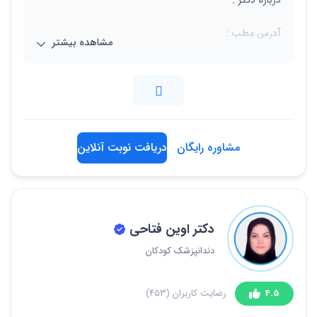
درباره دکتر :
آدرس مطب :
مشاهده بیشتر
کرج میدان سپاه بلوار جمهوری شمالی نبش کوچه غزال
ساختمان فاتح طبقه اول واحد 2
02634212059
مشاوره رایگان
دریافت نوبت آنلاین
دکتر اوین فتاحی
دندانپزشک کودکان
4.5
رضایت کاربران
(453)